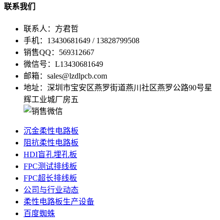
联系我们
联系人：方君哲
手机：13430681649 / 13828799508
销售QQ：569312667
微信号：L13430681649
邮箱：sales@lzdlpcb.com
地址：深圳市宝安区燕罗街道燕川社区燕罗公路90号星
辉工业城厂房五
沉金柔性电路板
阻抗柔性电路板
HDI盲孔埋孔板
FPC测试排线板
FPC超长排线板
公司与行业动态
柔性电路板生产设备
百度蜘蛛