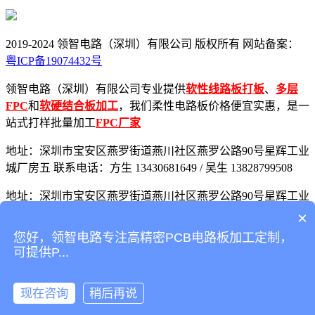
2019-2024 领智电路（深圳）有限公司 版权所有 网站备案：
粤ICP备19074432号
领智电路（深圳）有限公司专业提供
软性
线路板打板
、
多层
FPC
和
软硬结合板加工
，我们柔性电路板价格便宜实惠，是一
站式打样批量加工
FPC厂家
地址：深圳市宝安区燕罗街道燕川社区燕罗公路90号星辉工业
城厂房五
联系电话：方生 13430681649 / 吴生 13828799508
地址：深圳市宝安区燕罗街道燕川社区燕罗公路90号星辉工业
城厂房五
×
您好，领智电路专注高精密PCB电路板加工定制，
联系电话：方生 13430681649 / 吴生 13828799508
可提供P...
企业邮箱：sales@lzdlpcb.com / linz@lzdlpcb.com
业务QQ：
569312667 / 1065517838
现在咨询
稍后再说
电话咨询
QQ咨询
联系我们
返回首页